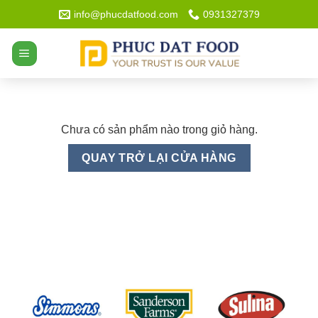
Bỏ
info@phucdatfood.com
0931327379
qua
nội
dung
Chưa có sản phẩm nào trong giỏ hàng.
QUAY TRỞ LẠI CỬA HÀNG