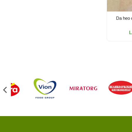
Da heo 
L