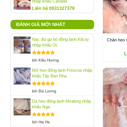
nhập khẩu Canada
Liên hệ 0931327379
ĐÁNH GIÁ MỚI NHẤT
Nạc đùi gọ bò đông lạnh Kilcoy
Chân heo 
nhập khẩu Úc
L
Được xếp
bởi Kiều Hương
hạng
5
5
sao
Mỡ heo đông lạnh Frescos nhập
khẩu Tây Ban Nha
Được xếp
bởi Bùi Lương
hạng
5
5
sao
Da heo đông lạnh Miratorg nhập
khẩu Nga
Được xếp
bởi Hai Ha
hạng
5
5