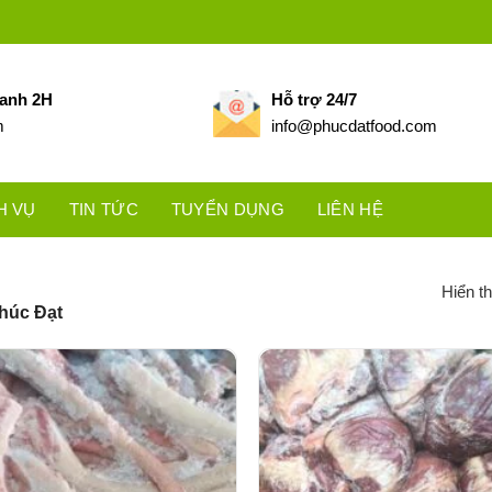
hanh 2H
Hỗ trợ 24/7
m
info@phucdatfood.com
H VỤ
TIN TỨC
TUYỂN DỤNG
LIÊN HỆ
Hiển th
húc Đạt