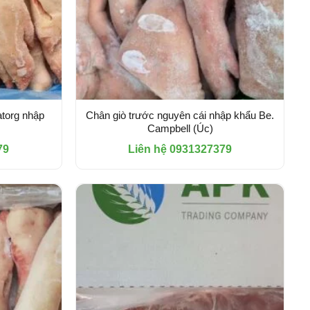
atorg nhập
Chân giò trước nguyên cái nhập khẩu Be.
Campbell (Úc)
79
Liên hệ 0931327379