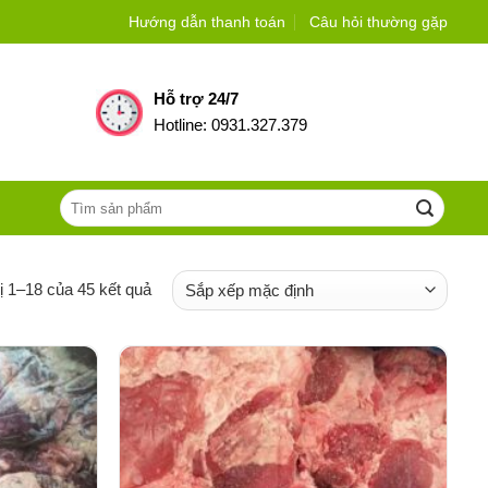
Hướng dẫn thanh toán
Câu hỏi thường gặp
Hỗ trợ 24/7
Hotline: 0931.327.379
Tìm
kiếm:
ị 1–18 của 45 kết quả