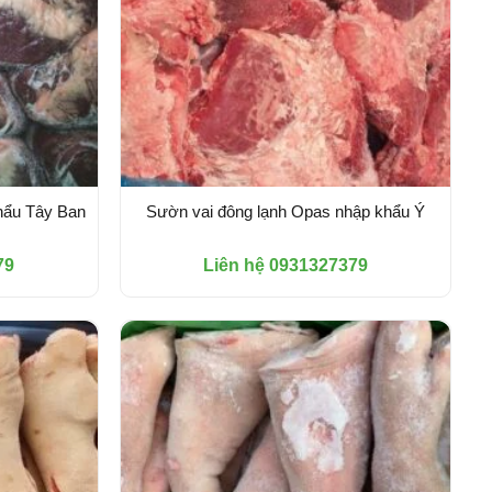
hẩu Tây Ban
Sườn vai đông lạnh Opas nhập khẩu Ý
79
Liên hệ 0931327379