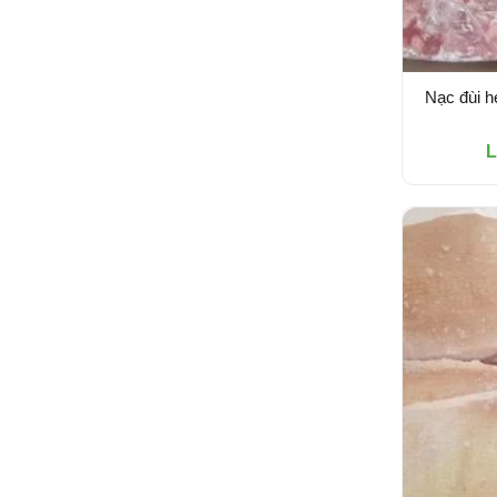
Nạc đùi h
L