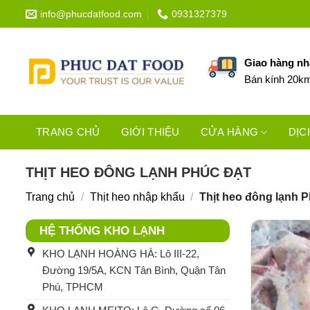
Bỏ
info@phucdatfood.com
0931327379
qua
nội
dung
Giao hàng n
Bán kính 20k
TRANG CHỦ
GIỚI THIỆU
CỬA HÀNG
DỊC
THỊT HEO ĐÔNG LẠNH PHÚC ĐẠT
Trang chủ
/
Thịt heo nhập khẩu
/
Thịt heo đông lạnh P
HỆ THỐNG KHO LẠNH
KHO LẠNH HOÀNG HÀ: Lô III-22,
Đường 19/5A, KCN Tân Bình, Quận Tân
Phú, TPHCM