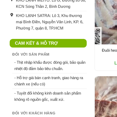
KHO LẠNH MEITO: Lô G, Đường số 06,
KCN Sóng Thần 2, Bình Dương
KHO LẠNH SATRA: Lô 3, Khu thương
mại Bình Điền, Nguyễn Văn Linh, KP. 6,
Phường 7, quận 8, TP.HCM
CAM KẾT & HỖ TRỢ
Đuôi heo
ĐỐI VỚI SẢN PHẨM
- Thịt nhập khẩu được đóng gói, bảo quản
L
nhiệt độ đảm bảo tiêu chuẩn.
- Hỗ trợ giá bán cạnh tranh, giao hàng ra
chành xe (nếu có)
- Tuyệt đối không kinh doanh sản phẩm
không rõ nguồn gốc, xuất xứ.
ĐỐI VỚI KHÁCH HÀNG