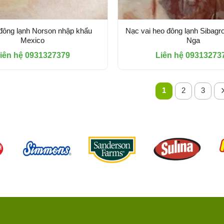
đông lạnh Norson nhập khẩu
Nạc vai heo đông lạnh Sibagr
Mexico
Nga
iên hệ 0931327379
Liên hệ 09313273
1
2
3