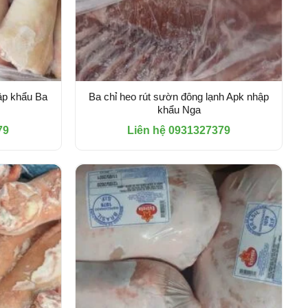
ập khẩu Ba
Ba chỉ heo rút sườn đông lạnh Apk nhập
khẩu Nga
79
Liên hệ 0931327379