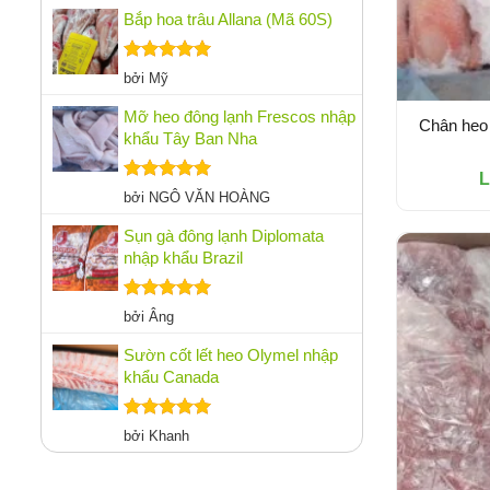
sao
Bắp hoa trâu Allana (Mã 60S)
Được xếp
bởi Mỹ
hạng
5
5
sao
Mỡ heo đông lạnh Frescos nhập
Chân heo 
khẩu Tây Ban Nha
L
Được xếp
bởi NGÔ VĂN HOÀNG
hạng
5
5
sao
Sụn gà đông lạnh Diplomata
nhập khẩu Brazil
Được xếp
bởi Âng
hạng
5
5
sao
Sườn cốt lết heo Olymel nhập
khẩu Canada
Được xếp
bởi Khanh
hạng
5
5
sao