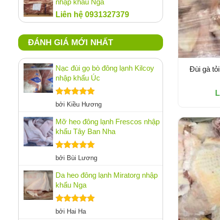
nhập khẩu Nga
Liên hệ 0931327379
ĐÁNH GIÁ MỚI NHẤT
Nạc đùi gọ bò đông lạnh Kilcoy
Đùi gà tỏ
nhập khẩu Úc
L
Được xếp
bởi Kiều Hương
hạng
5
5
sao
Mỡ heo đông lạnh Frescos nhập
khẩu Tây Ban Nha
Được xếp
bởi Bùi Lương
hạng
5
5
sao
Da heo đông lạnh Miratorg nhập
khẩu Nga
Được xếp
bởi Hai Ha
hạng
5
5