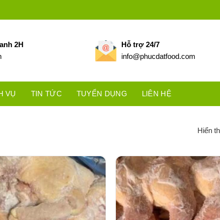
hanh 2H
Hỗ trợ 24/7
m
info@phucdatfood.com
H VỤ
TIN TỨC
TUYỂN DỤNG
LIÊN HỆ
Hiển th