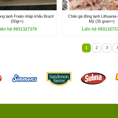
ng lạnh Friato nhập khẩu Brazil
Chân gà đông lạnh Lithuania
(50gr+)
Mỹ (35 gram+)
iên hệ 0931327379
Liên hệ 09313273
1
2
3