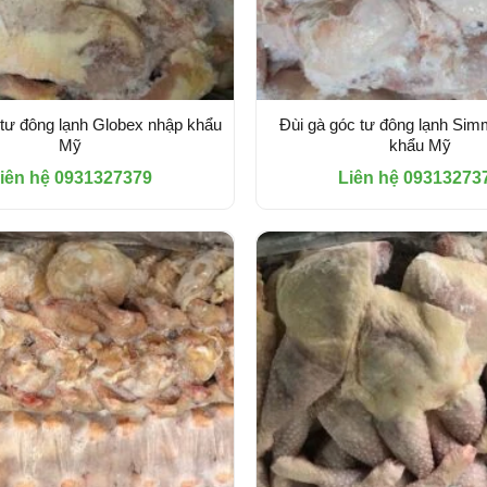
 tư đông lạnh Globex nhập khẩu
Đùi gà góc tư đông lạnh Si
Mỹ
khẩu Mỹ
iên hệ 0931327379
Liên hệ 09313273