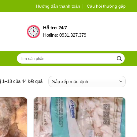
Hướng dẫn thanh toán
Câu hỏi thường gặp
Hỗ trợ 24/7
Hotline: 0931.327.379
Tìm
kiếm:
ị 1–18 của 44 kết quả