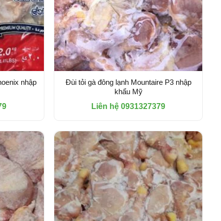
hoenix nhập
Đùi tỏi gà đông lạnh Mountaire P3 nhập
khẩu Mỹ
79
Liên hệ 0931327379