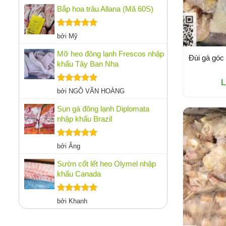
sao
Bắp hoa trâu Allana (Mã 60S)
Được xếp
bởi Mỹ
hạng
5
5
sao
Mỡ heo đông lạnh Frescos nhập
Đùi gà góc
khẩu Tây Ban Nha
L
Được xếp
bởi NGÔ VĂN HOÀNG
hạng
5
5
sao
Sụn gà đông lạnh Diplomata
nhập khẩu Brazil
Được xếp
bởi Âng
hạng
5
5
sao
Sườn cốt lết heo Olymel nhập
khẩu Canada
Được xếp
bởi Khanh
hạng
5
5
sao