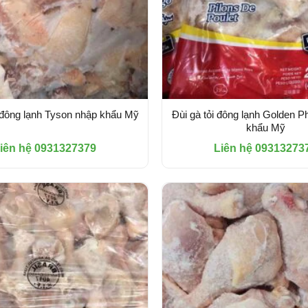
đông lạnh Tyson nhập khẩu Mỹ
Đùi gà tỏi đông lạnh Golden P
khẩu Mỹ
iên hệ 0931327379
Liên hệ 09313273