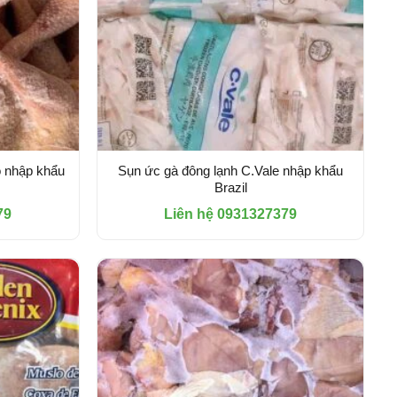
o nhập khẩu
Sụn ức gà đông lạnh C.Vale nhập khẩu
Brazil
79
Liên hệ 0931327379