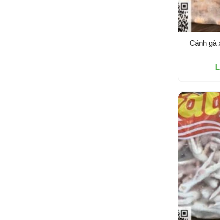
Cánh gà 
L