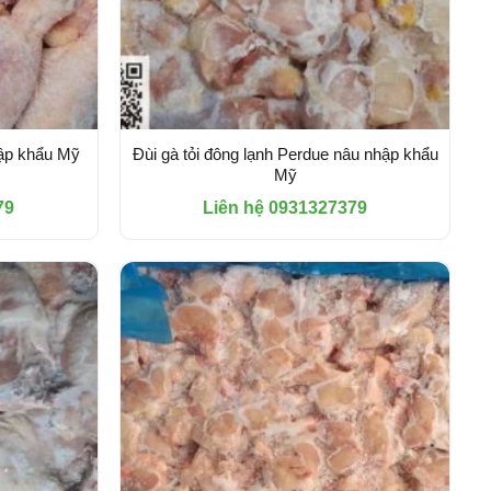
hập khẩu Mỹ
Đùi gà tỏi đông lạnh Perdue nâu nhập khẩu
Mỹ
79
Liên hệ 0931327379