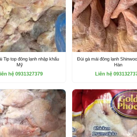
i Tip top đông lạnh nhập khẩu
Đùi gà mái đông lạnh Shinwo
Mỹ
Hàn
iên hệ 0931327379
Liên hệ 09313273