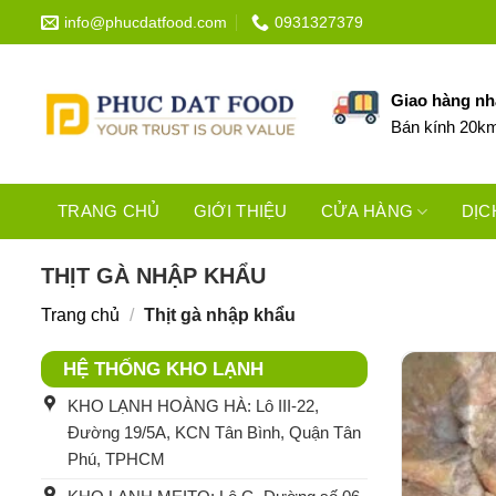
Bỏ
info@phucdatfood.com
0931327379
qua
nội
dung
Giao hàng n
Bán kính 20k
TRANG CHỦ
GIỚI THIỆU
CỬA HÀNG
DỊC
THỊT GÀ NHẬP KHẨU
Trang chủ
/
Thịt gà nhập khẩu
HỆ THỐNG KHO LẠNH
KHO LẠNH HOÀNG HÀ: Lô III-22,
Đường 19/5A, KCN Tân Bình, Quận Tân
Phú, TPHCM