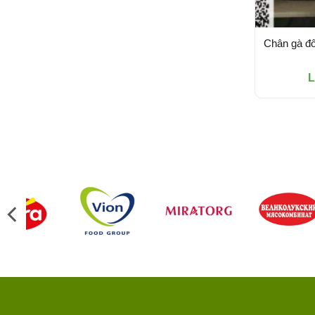
Chân gà đô
L