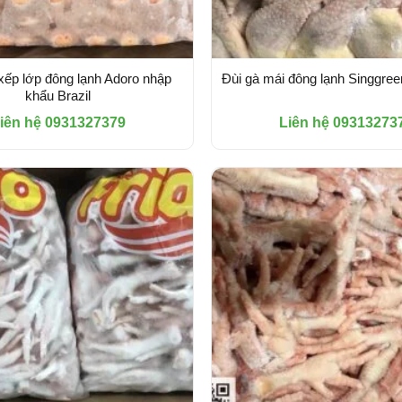
xếp lớp đông lạnh Adoro nhập
Đùi gà mái đông lạnh Singgre
khẩu Brazil
iên hệ 0931327379
Liên hệ 09313273