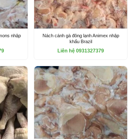
mmons nhập
Nách cánh gà đông lạnh Animex nhập
khẩu Brazil
79
Liên hệ 0931327379