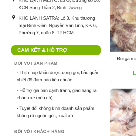
KHO LẠNH MEITO: Lô G, Đường số 06,
KCN Sóng Thần 2, Bình Dương
KHO LẠNH SATRA: Lô 3, Khu thương
mại Bình Điền, Nguyễn Văn Linh, KP. 6,
Phường 7, quận 8, TP.HCM
CAM KẾT & HỖ TRỢ
Đùi gà má
ĐỐI VỚI SẢN PHẨM
- Thịt nhập khẩu được đóng gói, bảo quản
L
nhiệt độ đảm bảo tiêu chuẩn.
- Hỗ trợ giá bán cạnh tranh, giao hàng ra
chành xe (nếu có)
- Tuyệt đối không kinh doanh sản phẩm
không rõ nguồn gốc, xuất xứ.
ĐỐI VỚI KHÁCH HÀNG