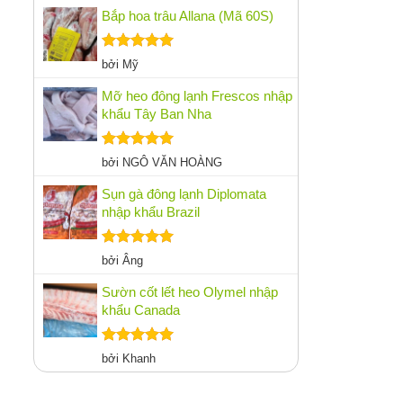
sao
Bắp hoa trâu Allana (Mã 60S)
Được xếp
bởi Mỹ
hạng
5
5
sao
Mỡ heo đông lạnh Frescos nhập
khẩu Tây Ban Nha
Được xếp
bởi NGÔ VĂN HOÀNG
hạng
5
5
sao
Sụn gà đông lạnh Diplomata
nhập khẩu Brazil
Được xếp
bởi Âng
hạng
5
5
sao
Sườn cốt lết heo Olymel nhập
khẩu Canada
Được xếp
bởi Khanh
hạng
5
5
sao