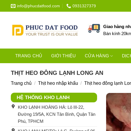
Bỏ
info@phucdatfood.com
0931327379
qua
nội
dung
Giao hàng n
Bán kính 20k
TRANG CHỦ
GIỚI THIỆU
CỬA HÀNG
DỊC
THỊT HEO ĐÔNG LẠNH LONG AN
Trang chủ
/
Thịt heo nhập khẩu
/
Thịt heo đông lạnh Lo
HỆ THỐNG KHO LẠNH
KHO LẠNH HOÀNG HÀ: Lô III-22,
Đường 19/5A, KCN Tân Bình, Quận Tân
Phú, TPHCM