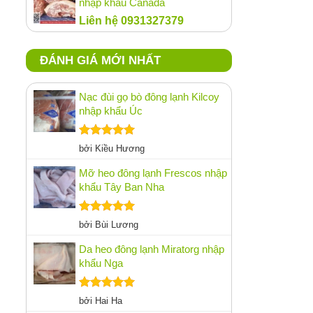
nhập khẩu Canada
Liên hệ 0931327379
ĐÁNH GIÁ MỚI NHẤT
Nạc đùi gọ bò đông lạnh Kilcoy
nhập khẩu Úc
Được xếp
bởi Kiều Hương
hạng
5
5
sao
Mỡ heo đông lạnh Frescos nhập
khẩu Tây Ban Nha
Được xếp
bởi Bùi Lương
hạng
5
5
sao
Da heo đông lạnh Miratorg nhập
khẩu Nga
Được xếp
bởi Hai Ha
hạng
5
5