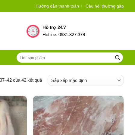
Hướng dẫn thanh toán
Câu hỏi thường gặp
Hỗ trợ 24/7
Hotline: 0931.327.379
Tìm
kiếm:
 37–42 của 42 kết quả