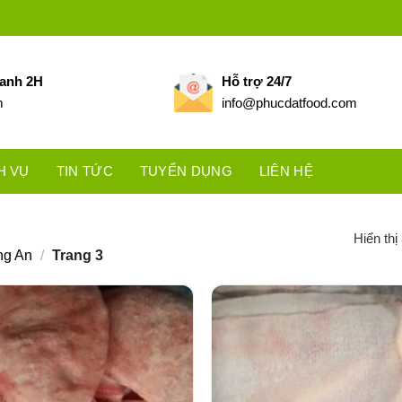
hanh 2H
Hỗ trợ 24/7
m
info@phucdatfood.com
H VỤ
TIN TỨC
TUYỂN DỤNG
LIÊN HỆ
Hiển thị
ng An
/
Trang 3