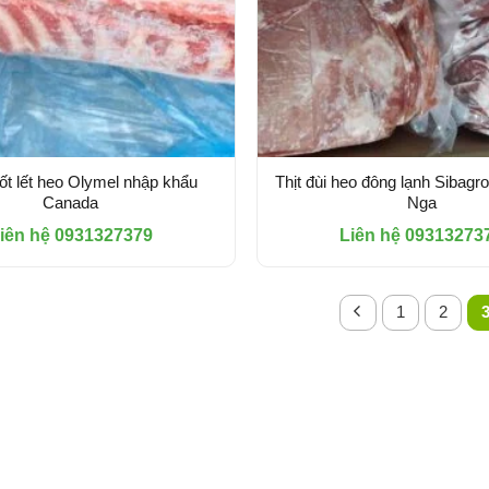
t lết heo Olymel nhập khẩu
Thịt đùi heo đông lạnh Sibagr
Canada
Nga
iên hệ 0931327379
Liên hệ 09313273
1
2