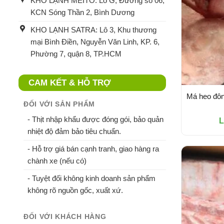
KHO LẠNH MEITO: Lô G, Đường số 06,
KCN Sóng Thần 2, Bình Dương
KHO LẠNH SATRA: Lô 3, Khu thương
mại Bình Điền, Nguyễn Văn Linh, KP. 6,
Phường 7, quận 8, TP.HCM
CAM KẾT & HỖ TRỢ
Má heo đôn
ĐỐI VỚI SẢN PHẨM
- Thịt nhập khẩu được đóng gói, bảo quản
L
nhiệt độ đảm bảo tiêu chuẩn.
- Hỗ trợ giá bán cạnh tranh, giao hàng ra
chành xe (nếu có)
- Tuyệt đối không kinh doanh sản phẩm
không rõ nguồn gốc, xuất xứ.
ĐỐI VỚI KHÁCH HÀNG