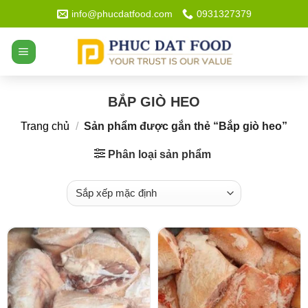
Bỏ
info@phucdatfood.com
0931327379
qua
nội
dung
BẮP GIÒ HEO
Trang chủ
/
Sản phẩm được gắn thẻ “Bắp giò heo”
Phân loại sản phẩm