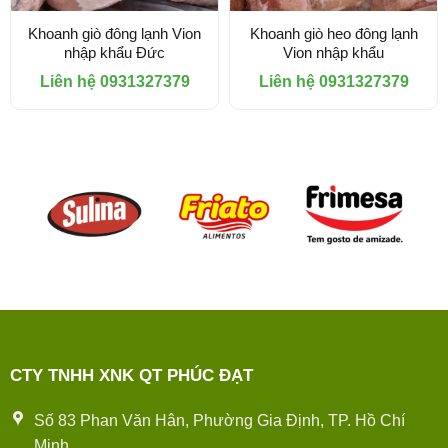
Khoanh giò đông lạnh Vion
Khoanh giò heo đông lạnh
nhập khẩu Đức
Vion nhập khẩu
Liên hệ 0931327379
Liên hệ 0931327379
CTY TNHH XNK QT PHÚC ĐẠT
Số 83 Phan Văn Hân, Phường Gia Định, TP. Hồ Chí
Minh