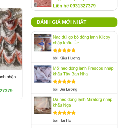
Liên hệ 0931327379
ĐÁNH GIÁ MỚI NHẤT
Nạc đùi gọ bò đông lạnh Kilcoy
nhập khẩu Úc
Được xếp
bởi Kiều Hương
hạng
5
5
sao
Mỡ heo đông lạnh Frescos nhập
khẩu Tây Ban Nha
ạnh nhập
Được xếp
bởi Bùi Lương
327379
hạng
5
5
sao
Da heo đông lạnh Miratorg nhập
khẩu Nga
Được xếp
bởi Hai Ha
hạng
5
5