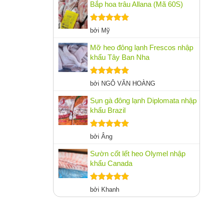
sao
Bắp hoa trâu Allana (Mã 60S)
Được xếp
bởi Mỹ
hạng
5
5
sao
Mỡ heo đông lạnh Frescos nhập
khẩu Tây Ban Nha
Được xếp
bởi NGÔ VĂN HOÀNG
hạng
5
5
sao
Sụn gà đông lạnh Diplomata nhập
khẩu Brazil
Được xếp
bởi Âng
hạng
5
5
sao
Sườn cốt lết heo Olymel nhập
khẩu Canada
Được xếp
bởi Khanh
hạng
5
5
sao