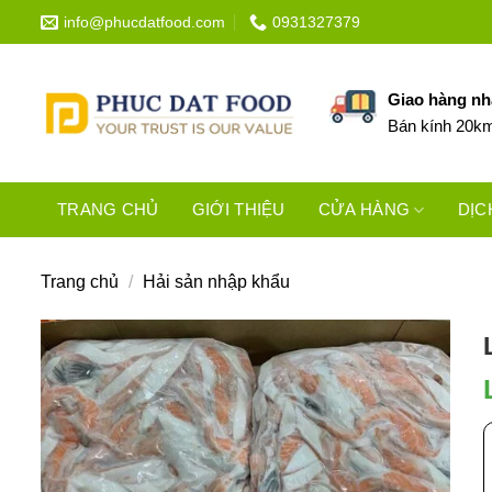
Bỏ
info@phucdatfood.com
0931327379
qua
nội
dung
Giao hàng n
Bán kính 20k
TRANG CHỦ
GIỚI THIỆU
CỬA HÀNG
DỊC
Trang chủ
/
Hải sản nhập khẩu