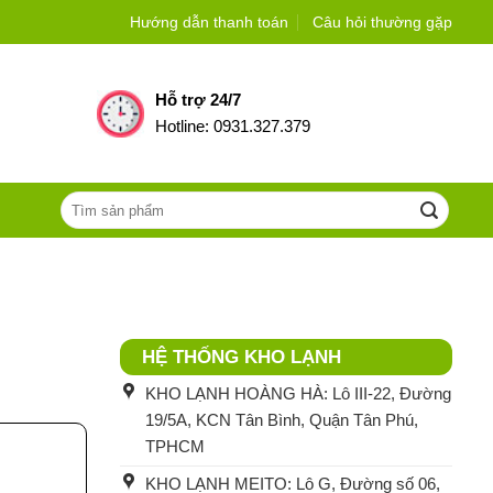
Hướng dẫn thanh toán
Câu hỏi thường gặp
Hỗ trợ 24/7
Hotline: 0931.327.379
Tìm
kiếm:
HỆ THỐNG KHO LẠNH
KHO LẠNH HOÀNG HÀ: Lô III-22, Đường
19/5A, KCN Tân Bình, Quận Tân Phú,
TPHCM
KHO LẠNH MEITO: Lô G, Đường số 06,