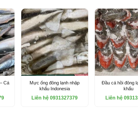
 – Cá
Mực ống đông lạnh nhập
Đầu cá hồi đông l
khẩu Indonesia
khẩu
79
Liên hệ 0931327379
Liên hệ 0931