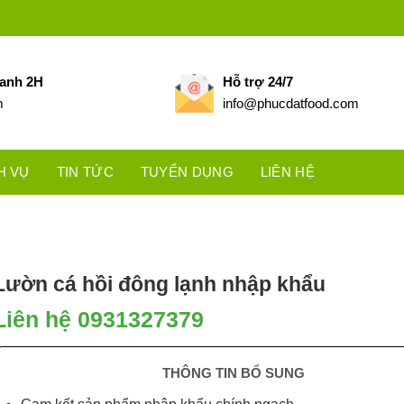
hanh 2H
Hỗ trợ 24/7
m
info@phucdatfood.com
H VỤ
TIN TỨC
TUYỂN DỤNG
LIÊN HỆ
Lườn cá hồi đông lạnh nhập khẩu
Liên hệ 0931327379
THÔNG TIN BỔ SUNG