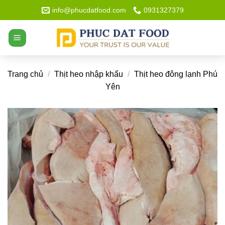
Bỏ
info@phucdatfood.com
0931327379
qua
nội
dung
Trang chủ
/
Thịt heo nhập khẩu
/
Thịt heo đông lạnh Phú
Yên