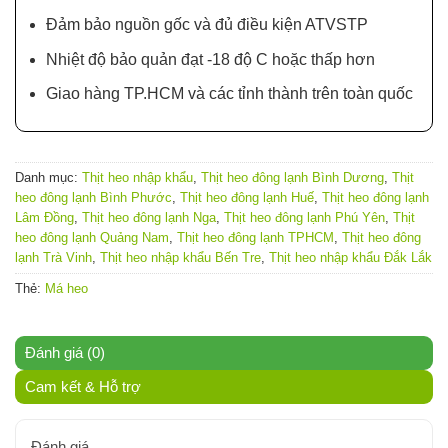
Đảm bảo nguồn gốc và đủ điều kiện ATVSTP
Nhiệt độ bảo quản đạt -18 độ C hoặc thấp hơn
Giao hàng TP.HCM và các tỉnh thành trên toàn quốc
Danh mục:
Thịt heo nhập khẩu
,
Thịt heo đông lạnh Bình Dương
,
Thịt
heo đông lạnh Bình Phước
,
Thịt heo đông lạnh Huế
,
Thịt heo đông lạnh
Lâm Đồng
,
Thịt heo đông lạnh Nga
,
Thịt heo đông lạnh Phú Yên
,
Thịt
heo đông lạnh Quảng Nam
,
Thịt heo đông lạnh TPHCM
,
Thịt heo đông
lạnh Trà Vinh
,
Thịt heo nhập khẩu Bến Tre
,
Thịt heo nhập khẩu Đắk Lắk
Thẻ:
Má heo
Đánh giá (0)
Cam kết & Hỗ trợ
Đánh giá