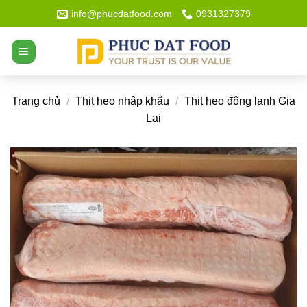
Bỏ
info@phucdatfood.com
0931327379
qua
nội
dung
Trang chủ
/
Thịt heo nhập khẩu
/
Thịt heo đông lạnh Gia
Lai