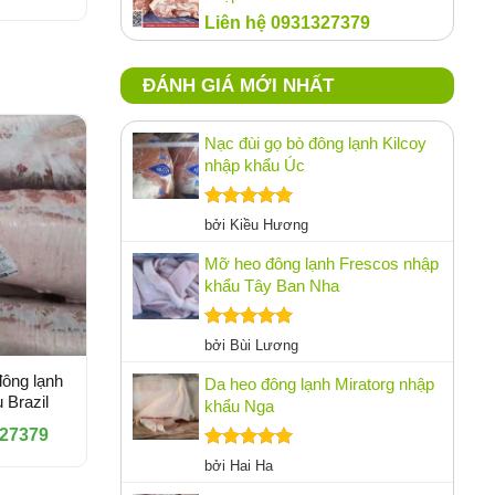
Liên hệ 0931327379
ĐÁNH GIÁ MỚI NHẤT
Nạc đùi gọ bò đông lạnh Kilcoy
nhập khẩu Úc
Được xếp
bởi Kiều Hương
hạng
5
5
sao
Mỡ heo đông lạnh Frescos nhập
khẩu Tây Ban Nha
Được xếp
bởi Bùi Lương
hạng
5
5
sao
đông lạnh
Da heo đông lạnh Miratorg nhập
 Brazil
khẩu Nga
327379
Được xếp
bởi Hai Ha
hạng
5
5