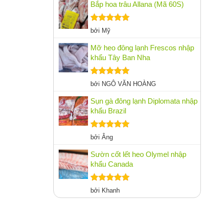
sao
Bắp hoa trâu Allana (Mã 60S)
Được xếp
bởi Mỹ
hạng
5
5
sao
Mỡ heo đông lạnh Frescos nhập
khẩu Tây Ban Nha
Được xếp
bởi NGÔ VĂN HOÀNG
hạng
5
5
sao
Sụn gà đông lạnh Diplomata nhập
khẩu Brazil
Được xếp
bởi Âng
hạng
5
5
sao
Sườn cốt lết heo Olymel nhập
khẩu Canada
Được xếp
bởi Khanh
hạng
5
5
sao