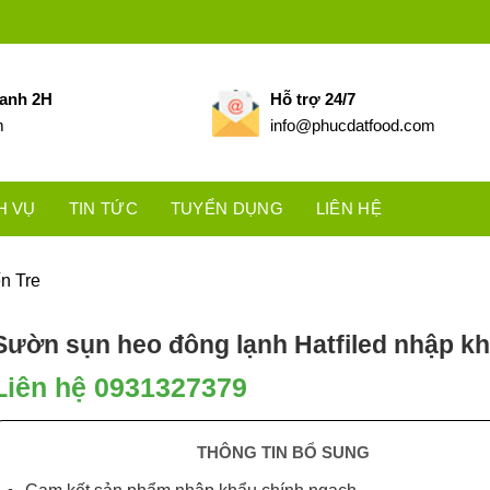
hanh 2H
Hỗ trợ 24/7
m
info@phucdatfood.com
H VỤ
TIN TỨC
TUYỂN DỤNG
LIÊN HỆ
n Tre
Sườn sụn heo đông lạnh Hatfiled nhập k
Liên hệ 0931327379
THÔNG TIN BỔ SUNG