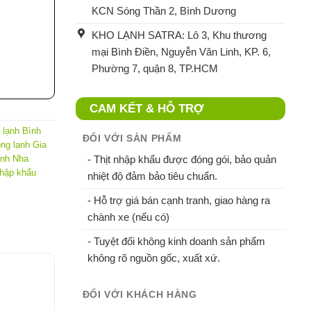
KCN Sóng Thần 2, Bình Dương
KHO LẠNH SATRA: Lô 3, Khu thương
mại Bình Điền, Nguyễn Văn Linh, KP. 6,
Phường 7, quận 8, TP.HCM
CAM KẾT & HỖ TRỢ
 lạnh Bình
ĐỐI VỚI SẢN PHẨM
ông lạnh Gia
ạnh Nha
- Thịt nhập khẩu được đóng gói, bảo quản
nhập khẩu
nhiệt độ đảm bảo tiêu chuẩn.
- Hỗ trợ giá bán cạnh tranh, giao hàng ra
chành xe (nếu có)
- Tuyệt đối không kinh doanh sản phẩm
không rõ nguồn gốc, xuất xứ.
ĐỐI VỚI KHÁCH HÀNG