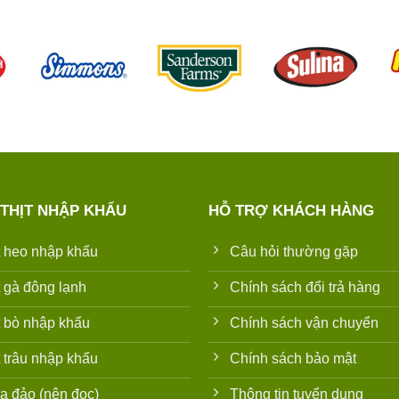
 THỊT NHẬP KHẨU
HỖ TRỢ KHÁCH HÀNG
t heo nhập khẩu
Câu hỏi thường gặp
t gà đông lạnh
Chính sách đổi trả hàng
t bò nhập khẩu
Chính sách vận chuyển
t trâu nhập khẩu
Chính sách bảo mật
a đảo (nên đọc)
Thông tin tuyển dụng