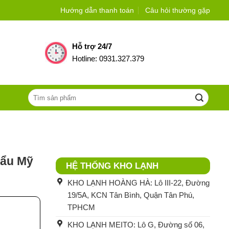
Hướng dẫn thanh toán
Câu hỏi thường gặp
Hỗ trợ 24/7
Hotline: 0931.327.379
Tìm
kiếm:
hẩu Mỹ
HỆ THỐNG KHO LẠNH
KHO LẠNH HOÀNG HÀ: Lô III-22, Đường
19/5A, KCN Tân Bình, Quận Tân Phú,
TPHCM
KHO LẠNH MEITO: Lô G, Đường số 06,