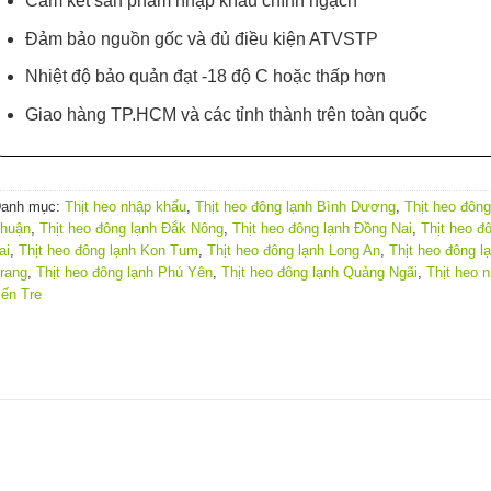
Cam kết sản phẩm nhập khẩu chính ngạch
Đảm bảo nguồn gốc và đủ điều kiện ATVSTP
Nhiệt độ bảo quản đạt -18 độ C hoặc thấp hơn
Giao hàng TP.HCM và các tỉnh thành trên toàn quốc
anh mục:
Thịt heo nhập khẩu
,
Thịt heo đông lạnh Bình Dương
,
Thịt heo đông
huận
,
Thịt heo đông lạnh Đắk Nông
,
Thịt heo đông lạnh Đồng Nai
,
Thịt heo đ
ai
,
Thịt heo đông lạnh Kon Tum
,
Thịt heo đông lạnh Long An
,
Thịt heo đông l
rang
,
Thịt heo đông lạnh Phú Yên
,
Thịt heo đông lạnh Quảng Ngãi
,
Thịt heo 
ến Tre