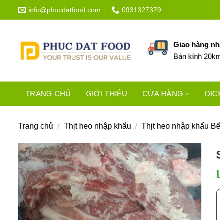
Bỏ
info@phucdatfood.com
0931327379
qua
nội
dung
Giao hàng n
Bán kính 20k
TRANG CHỦ
GIỚI THIỆU
CỬA HÀNG
DỊC
Trang chủ
/
Thịt heo nhập khẩu
/
Thịt heo nhập khẩu Bế